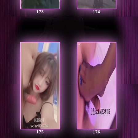
173
174
175
176