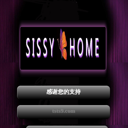
感谢您的支持
tsts9.com