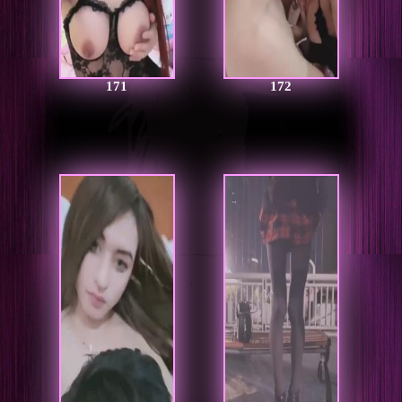
171
172