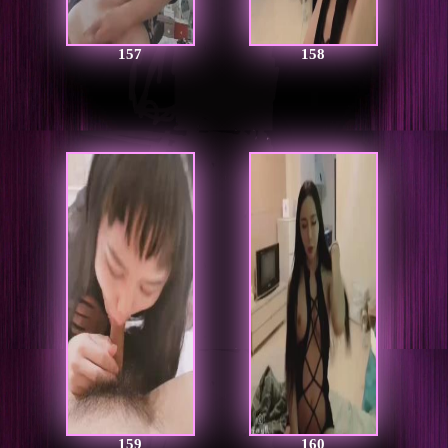
157
158
159
160