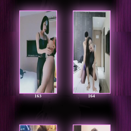
163
164