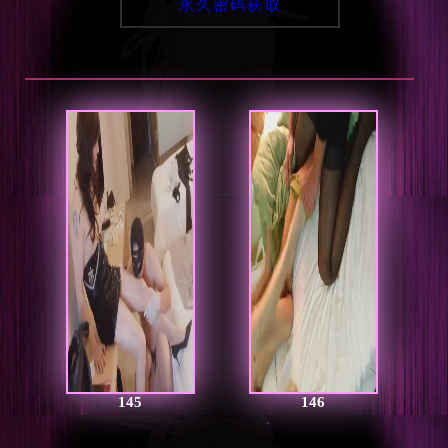
永久密码获取
145
146