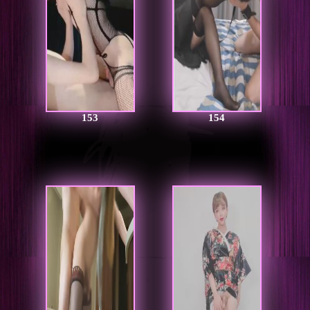
153
154