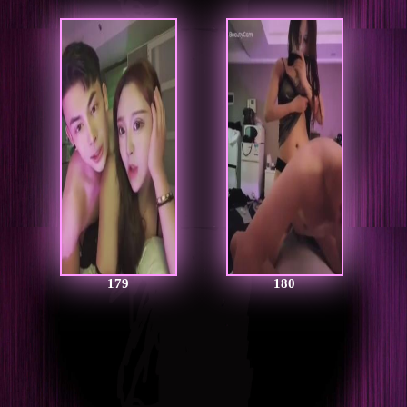
179
180