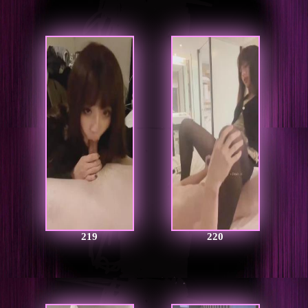
219
220