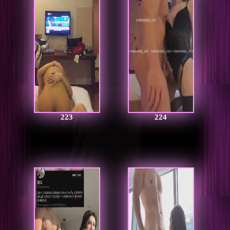
223
224