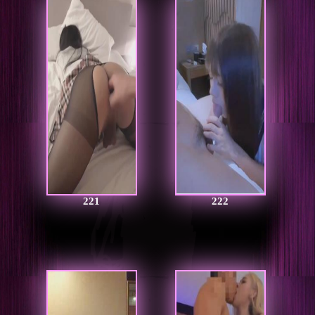
221
222