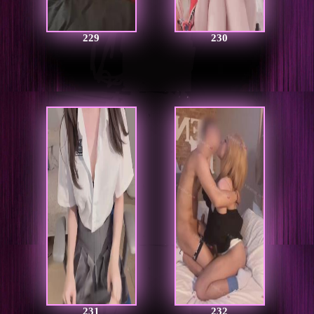
229
230
231
232