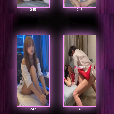
245
246
247
248