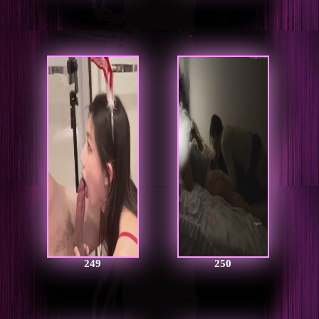
249
250