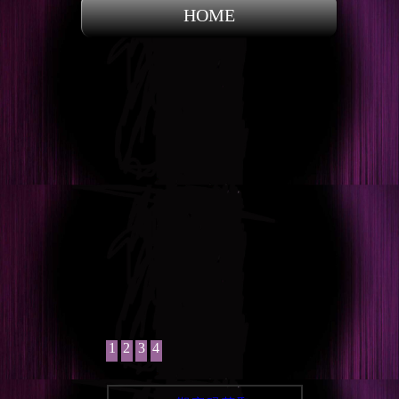
HOME
1
2
3
4