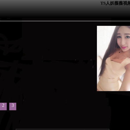
TS人妖薇薇视
2
3