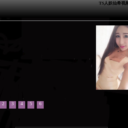
TS人妖仙希视
2
3
4
5
6