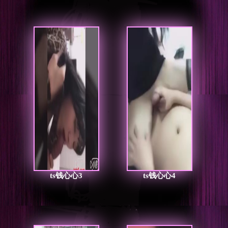
ts钱心心3
ts钱心心4