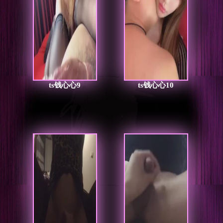
ts钱心心9
ts钱心心10