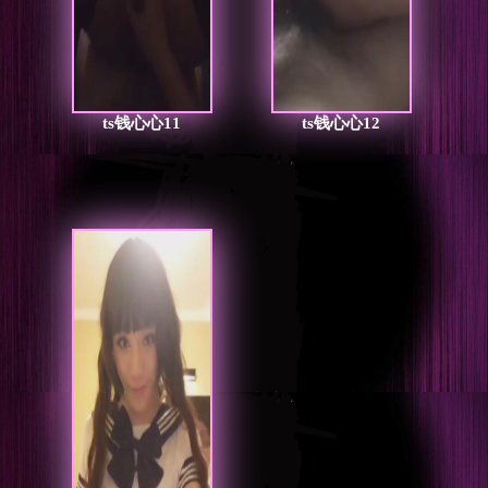
ts钱心心11
ts钱心心12