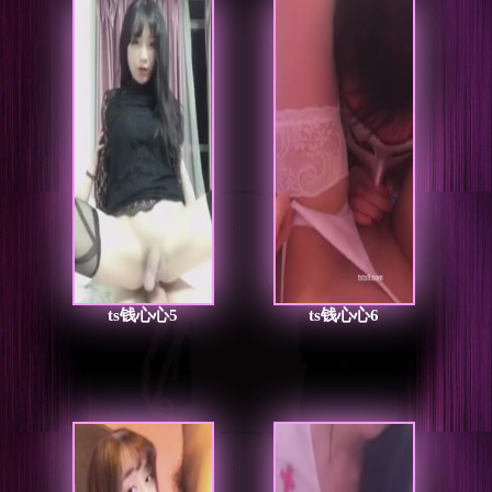
ts钱心心5
ts钱心心6