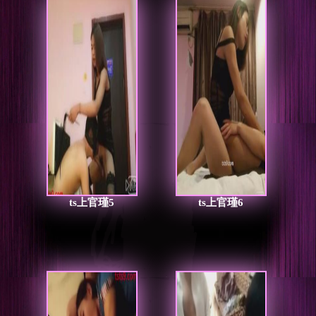
ts上官瑾5
ts上官瑾6