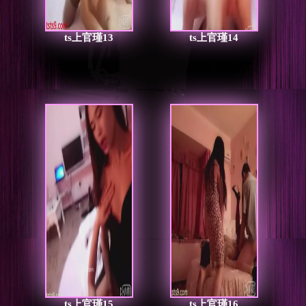
ts上官瑾13
ts上官瑾14
ts上官瑾15
ts上官瑾16