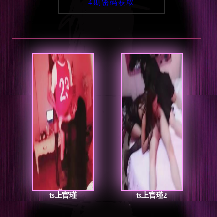
4期密码获取
ts上官瑾
ts上官瑾2