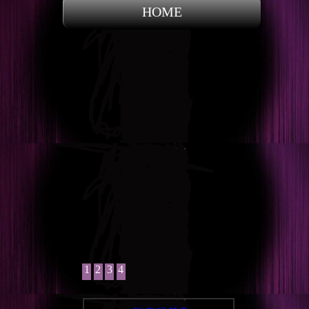
HOME
1
2
3
4