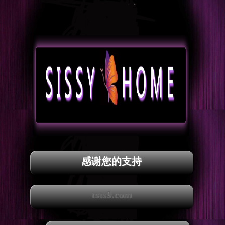
感谢您的支持
tsts9.com