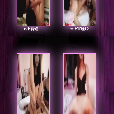
ts上官瑾11
ts上官瑾12